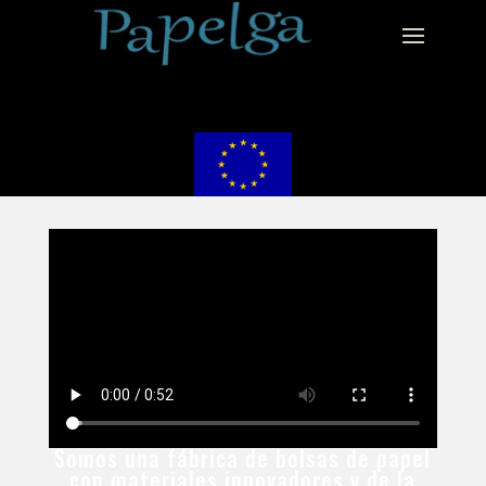
Somos una fábrica de bolsas de papel
con materiales innovadores y de la