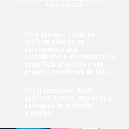
mejor calidad.
Para fabricar papel se
cultivan árboles en
plantaciones que
contribuyen a incrementar la
superficie arbolada y son
grandes sumideros de CO2.
Papel reciclado, Kraft,
celulosa blanca, impresas y
anónimas de distintas
medidas.